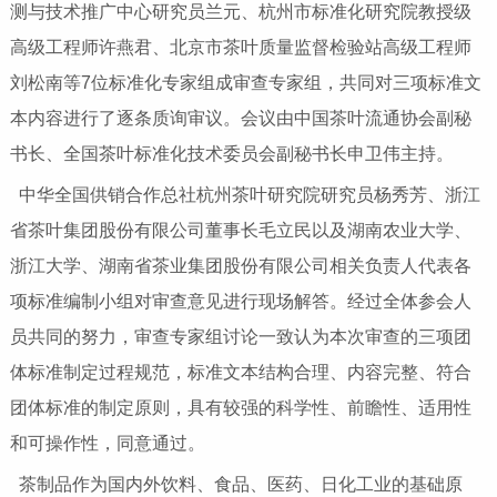
测与技术推广中心研究员兰元、杭州市标准化研究院教授级
高级工程师许燕君、北京市茶叶质量监督检验站高级工程师
刘松南等7位标准化专家组成审查专家组，共同对三项标准文
本内容进行了逐条质询审议。会议由中国茶叶流通协会副秘
书长、全国茶叶标准化技术委员会副秘书长申卫伟主持。
中华全国供销合作总社杭州茶叶研究院研究员杨秀芳、浙江
省茶叶集团股份有限公司董事长毛立民以及湖南农业大学、
浙江大学、湖南省茶业集团股份有限公司相关负责人代表各
项标准编制小组对审查意见进行现场解答。经过全体参会人
员共同的努力，审查专家组讨论一致认为本次审查的三项团
体标准制定过程规范，标准文本结构合理、内容完整、符合
团体标准的制定原则，具有较强的科学性、前瞻性、适用性
和可操作性，同意通过。
茶制品作为国内外饮料、食品、医药、日化工业的基础原